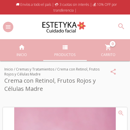
🚚 Envíos a todo el país | 💳 3 cuotas sin interés | 💰 10% OFF por
transferencia |
0
INICIO
PRODUCTOS
CARRITO
Inicio
/
Cremas y Tratamientos
/
Crema con Retinol, Frutos
Rojos y Células Madre
Crema con Retinol, Frutos Rojos y
Células Madre