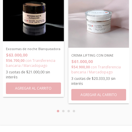
Exosomas de noche Blanqueadora
$63.000,00
CREMA LIFTING CON DMAE
$56.700,00
con
Transferencia
$61.000,00
bancaria / Marcadopago
$54.900,00
con
Transferencia
bancaria / Marcadopago
3
cuotas de
$21.000,00
sin
interés
3
cuotas de
$20.333,33
sin
interés